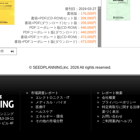
発刊日：2019-03-27
書籍版：
176,000円
書籍+PDF(CD-ROM)セット版：
209,000円
書籍+PDF(ダウンロード)セット版：
209,000円
PDFコーポレート版(CD-ROM)：
440,000円
PDFコーポレート版(ダウンロード)：
440,000円
書籍+PDFコーポレート版(CD-ROM)：
473,000円
書籍+PDFコーポレート版(ダウンロード)：
473,000円
0件
© SEEDPLANNING,Inc. 2026 All rights reserved.
市場調査レポート
レポート検索
エレクトロニクス・IT
会社概要
メディカル・バイオ
プライバシーポリシー
医療IT
特定商取引に関する法律
ヘルスケア
基づく表示
ンニング
エネルギー・環境
お問い合わせ
-19-11
その他の市場分野
ご利用案内(ヘルプ)
ビル 4F