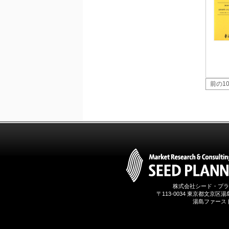
2026年01月31日
1月31日、「DXが加速するMCI・
認知症ケア支援サービスの現状と
今後の方向性 」を発刊しました。
2026年01月13日
1月13日、「営業支援DXにおける
名刺管理サービスの最新動向2026
」を発刊しました。
前の1
2025年12月20日
12月20日、「中国医薬品の流通と
日米欧企業の販売戦略 」を発刊し
ました。
2025年12月16日
12月16日、「2026年版 防災情報
システム・サービス市場の最新動
向と市場展望 」を発刊しました。
株式会社シード・プラ
〒113-0034 東京都文京区湯島3
湯島ファースト