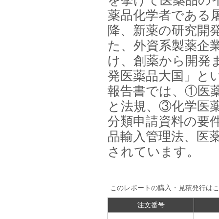
を挙げて医薬品の
システム・サービス市場の最新動
向と市場展望 」を発刊しました。
薬品化学者である
降、新薬の研究開
た、外資系製薬企
け、創薬から開発
発医薬品大国」と
報告書では、①医
と法規、③化学医
分類申請資料の要
品輸入管理法、医
されています。
このレポートの購入・見積発行は
注文番号