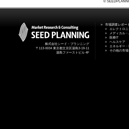
© SEEDPLANNING,
市場調査レポー
エレクトロニ
メディカル・
医療IT
ヘルスケア
株式会社シード・プランニング
エネルギー・
〒113-0034 東京都文京区湯島3-19-11
その他の市場
湯島ファーストビル 4F