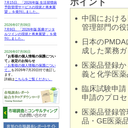
ポイント
7月15日、「2026年版 生活習慣病
予防管理サービスの現状と将来展
望 」を発刊しました。
中国における
2026年07月09日
管理部門の役
7月9日、「2026年版 医療デジタ
ルツインの現状と将来展望 」を発
刊しました。
日本のPMD
成した業務ガ
2026年07月06日
「お客様の個人情報の保護につい
て」改定のお知らせ
医薬品登録か
「お客様の個人情報の保護につい
て」
を2026年7月20日付で改訂し
義と化学医薬
ます。
詳細は
こちらをご覧ください。
臨床試験申請
2026年06月15日
申請のプロセ
6月15日、「中国の医療保険医薬
品リスト 」を発刊しました。
医薬品登録管
2026年06月01日
品・GE医薬
6月1日、「2026-27年版 5G SA、
6GにおけるIoT／サービス市場の