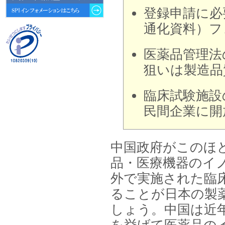
動向 」を発刊しました。
登録申請に必
2026年04月30日
通化資料）フ
4月30日、「2026年版 オンライン
診療サービスの現状と将来展望 」
を発刊しました。
医薬品管理法
狙いは製造品
2026年01月31日
1月31日、「DXが加速するMCI・
認知症ケア支援サービスの現状と
臨床試験施設
今後の方向性 」を発刊しました。
民間企業に開
2026年01月13日
1月13日、「営業支援DXにおける
名刺管理サービスの最新動向2026
」を発刊しました。
中国政府がこのほ
品・医療機器のイ
2025年12月20日
12月20日、「中国医薬品の流通と
外で実施された臨
日米欧企業の販売戦略 」を発刊し
ました。
ることが日本の製
しょう。中国は近
2025年12月16日
12月16日、「2026年版 防災情報