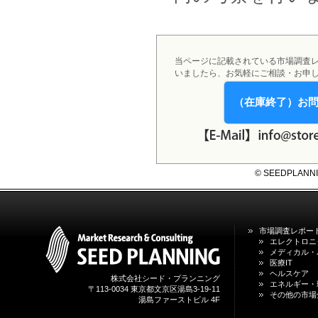
システム・サービス市場の最新動
向と市場展望 」を発刊しました。
当ページに記載されている市場調査
いましたら、お気軽にご相談・お申
（在庫終了）お
© SEEDPLANNING,
市場調査レポー
エレクトロニ
メディカル・
医療IT
ヘルスケア
株式会社シード・プランニング
エネルギー・
〒113-0034 東京都文京区湯島3-19-11
その他の市場
湯島ファーストビル 4F