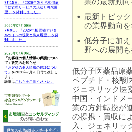
業の最新動向
7月15日、「2026年版 生活習慣病
予防管理サービスの現状と将来展
望 」を発刊しました。
最新トピック
の業界動向を
2026年07月09日
7月9日、「2026年版 医療デジタ
ルツインの現状と将来展望 」を発
低分子に加え
刊しました。
野への展開も
2026年07月06日
「お客様の個人情報の保護につい
て」改定のお知らせ
「お客様の個人情報の保護につい
低分子医薬品原
て」
を2026年7月20日付で改訂し
ます。
ペプチド・核酸
詳細は
こちらをご覧ください。
ジェネリック医
2026年06月15日
中国・インドメ
6月15日、「中国の医療保険医薬
品リスト 」を発刊しました。
業の方針転換が
の提携・買収に
2026年06月01日
6月1日、「2026-27年版 5G SA、
入、ジェネリッ
6GにおけるIoT／サービス市場の