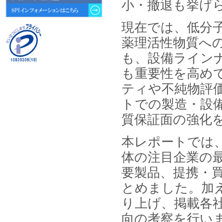
動向 」を発刊しました。
小・撤退も挙げ
2026年04月30日
現在では、低分
4月30日、「2026年版 オンライン
薬理活性物質へ
診療サービスの現状と将来展望 」
を発刊しました。
も、設備ライン
も重要性を高め
2026年01月31日
1月31日、「DXが加速するMCI・
ティや不純物評
認知症ケア支援サービスの現状と
今後の方向性 」を発刊しました。
トでの製造・設
質保証面の強化
2026年01月13日
1月13日、「営業支援DXにおける
名刺管理サービスの最新動向2026
本レポートでは
」を発刊しました。
体の注目企業の
2025年12月20日
要製品、提携・
12月20日、「中国医薬品の流通と
日米欧企業の販売戦略 」を発刊し
とめました。加
ました。
り上げ、掲載各
2025年12月16日
向の考察を行い
12月16日、「2026年版 防災情報