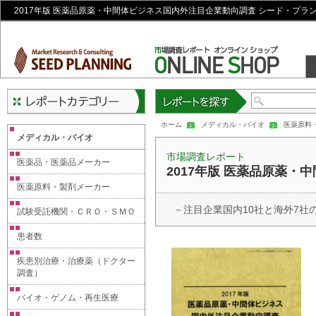
2017年版 医薬品原薬・中間体ビジネス国内外注目企業動向調査 シード・プラ
レポートを探す
ホーム
メディカル・バイオ
医薬原料
メディカル・バイオ
市場調査レポート
医薬品・医薬品メーカー
2017年版 医薬品原薬
医薬原料・製剤メーカー
－注目企業国内10社と海外7社
試験受託機関・ＣＲＯ・ＳＭＯ
患者数
疾患別治療・治療薬（ドクター
調査）
バイオ・ゲノム・再生医療