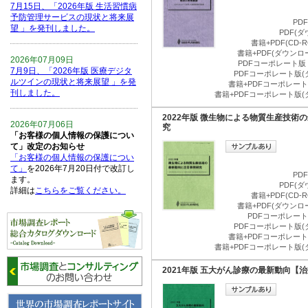
7月15日、「2026年版 生活習慣病
予防管理サービスの現状と将来展
PD
望 」を発刊しました。
PDF(
書籍+PDF(CD
書籍+PDF(ダウン
2026年07月09日
PDFコーポレート版
7月9日、「2026年版 医療デジタ
PDFコーポレート版(
ルツインの現状と将来展望 」を発
書籍+PDFコーポレート版
刊しました。
書籍+PDFコーポレート版(
2022年版 微生物による物質生産技術
2026年07月06日
究
「お客様の個人情報の保護につい
て」改定のお知らせ
「お客様の個人情報の保護につい
て」
を2026年7月20日付で改訂し
PD
ます。
PDF(
詳細は
こちらをご覧ください。
書籍+PDF(CD
書籍+PDF(ダウン
PDFコーポレート版
2026年06月15日
PDFコーポレート版(
6月15日、「中国の医療保険医薬
書籍+PDFコーポレート版
品リスト 」を発刊しました。
書籍+PDFコーポレート版(
2021年版 五大がん診療の最新動向【
2026年06月01日
6月1日、「2026-27年版 5G SA、
6GにおけるIoT／サービス市場の