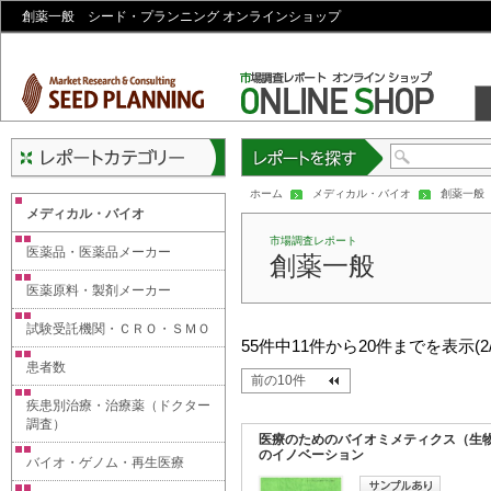
創薬一般 シード・プランニング オンラインショップ
レポートを探す
ホーム
メディカル・バイオ
創薬一般
メディカル・バイオ
市場調査レポート
医薬品・医薬品メーカー
創薬一般
医薬原料・製剤メーカー
試験受託機関・ＣＲＯ・ＳＭＯ
55件中11件から20件までを表示(2
患者数
前の10件
疾患別治療・治療薬（ドクター
調査）
医療のためのバイオミメティクス（生
のイノベーション
バイオ・ゲノム・再生医療