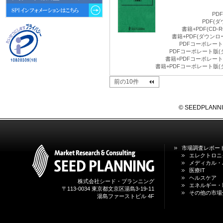
動向 」を発刊しました。
PD
PDF(
2026年04月30日
書籍+PDF(CD
4月30日、「2026年版 オンライン
書籍+PDF(ダウン
診療サービスの現状と将来展望 」
PDFコーポレート版
を発刊しました。
PDFコーポレート版(
書籍+PDFコーポレート版
書籍+PDFコーポレート版(
2026年01月31日
1月31日、「DXが加速するMCI・
前の10件
認知症ケア支援サービスの現状と
今後の方向性 」を発刊しました。
© SEEDPLANNING,
2026年01月13日
1月13日、「営業支援DXにおける
名刺管理サービスの最新動向2026
」を発刊しました。
市場調査レポー
エレクトロニ
メディカル・
2025年12月20日
医療IT
12月20日、「中国医薬品の流通と
ヘルスケア
日米欧企業の販売戦略 」を発刊し
株式会社シード・プランニング
エネルギー・
ました。
〒113-0034 東京都文京区湯島3-19-11
その他の市場
湯島ファーストビル 4F
2025年12月16日
12月16日、「2026年版 防災情報