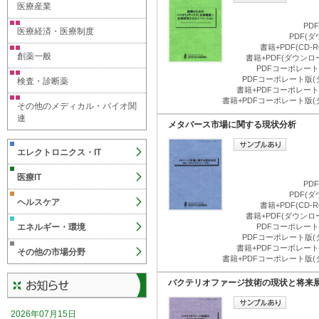
医療産業
PD
医療経済・医療制度
PDF(
書籍+PDF(CD
創薬一般
書籍+PDF(ダウン
PDFコーポレート版
PDFコーポレート版(
検査・診断薬
書籍+PDFコーポレート版
書籍+PDFコーポレート版(
その他のメディカル・バイオ関
連
メタバース市場に関する現状分析
エレクトロニクス・IT
医療IT
PD
PDF(
ヘルスケア
書籍+PDF(CD
書籍+PDF(ダウン
エネルギー・環境
PDFコーポレート版
PDFコーポレート版(
書籍+PDFコーポレート版
その他の市場分野
書籍+PDFコーポレート版(
バクテリオファージ技術の現状と将来
2026年07月15日