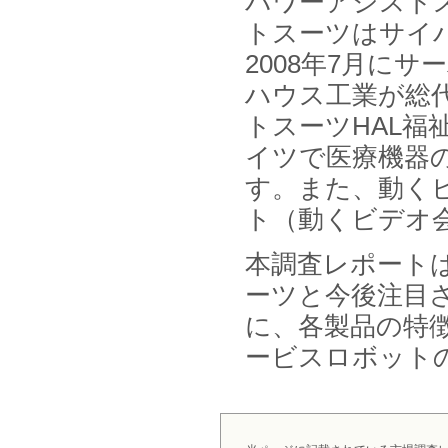
パワーアシスト
2026年01月31日
1月31日、「DXが加速するMCI・
トスーツはサイ
認知症ケア支援サービスの現状と
今後の方向性 」を発刊しました。
2008年7月に
ハウス工業が総代
2026年01月13日
1月13日、「営業支援DXにおける
トスーツHAL
名刺管理サービスの最新動向2026
」を発刊しました。
イツで医療機器
す。また、動く
2025年12月20日
12月20日、「中国医薬品の流通と
ト（動くビデオ
日米欧企業の販売戦略 」を発刊し
ました。
本調査レポート
2025年12月16日
ーツと今後注目
12月16日、「2026年版 防災情報
システム・サービス市場の最新動
に、各製品の特
向と市場展望 」を発刊しました。
ービスロボット