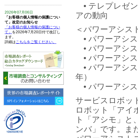
• テレプレゼ
2026年07月06日
アの動向
「お客様の個人情報の保護につい
て」改定のお知らせ
＜パワーアシス
「お客様の個人情報の保護につい
て」
を2026年7月20日付で改訂し
• パワーアシ
ます。
詳細は
こちらをご覧ください。
• パワーアシ
• パワーアシ
2026年06月15日
6月15日、「中国の医療保険医薬
• パワーアシス
品リスト 」を発刊しました。
年）
2026年06月01日
• パワーアシ
6月1日、「2026-27年版 5G SA、
6GにおけるIoT／サービス市場の
動向 」を発刊しました。
サービスロボッ
ロボット「アイ
2026年04月30日
4月30日、「2026年版 オンライン
ト「アシモ」と
診療サービスの現状と将来展望 」
を発刊しました。
ンバ」です。ま